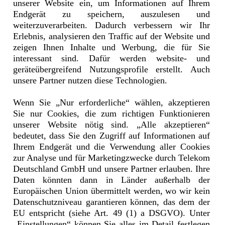
Die Nutzung von RCS bietet zahlreiche Vorteile für Fitnesscenter
unserer Website ein, um Informationen auf Ihrem
und deren Mitglieder:
Endgerät zu speichern, auszulesen und
weiterzuverarbeiten. Dadurch verbessern wir Ihr
Interaktive Kommunikation: Mitglieder können nicht nur
Nachrichten lesen, sondern aktiv interagieren, z.B. durch das
Erlebnis, analysieren den Traffic auf der Website und
Abrufen von Vertragsdetails oder das Buchen von Events.
zeigen Ihnen Inhalte und Werbung, die für Sie
Personalisierte Angebote: Dank RCS können
interessant sind. Dafür werden website- und
maßgeschneiderte Angebote und Sonderaktionen direkt an die
Mitglieder gesendet werden, wodurch die Chance auf eine
geräteübergreifend Nutzungsprofile erstellt. Auch
Reaktion deutlich steigt.
unsere Partner nutzen diese Technologien.
Erhöhte Engagement-Raten: Durch die multimedialen und
interaktiven Funktionen von RCS steigt die
Wahrscheinlichkeit, dass Mitglieder auf Nachrichten reagieren
Wenn Sie „Nur erforderliche“ wählen, akzeptieren
und aktiv an den angebotenen Programmen und Events
Sie nur Cookies, die zum richtigen Funktionieren
teilnehmen.
Direkte Buchungen: Die Möglichkeit, Kurse oder
unserer Website nötig sind. „Alle akzeptieren“
Veranstaltungen direkt über das Messaging-System zu
bedeutet, dass Sie den Zugriff auf Informationen auf
buchen, spart Zeit und ist für die Kunden besonders bequem.
Ihrem Endgerät und die Verwendung aller Cookies
Mit RCS haben Fitnesscenter ein starkes Werkzeug an der Hand,
zur Analyse und für Marketingzwecke durch Telekom
um die Kundenbindung zu stärken, den Service zu verbessern und
Deutschland GmbH und unsere Partner erlauben. Ihre
die Kommunikation auf das nächste Level zu heben. Durch die
direkte und interaktive Verbindung zum Kunden wird die
Daten könnten dann in Länder außerhalb der
Zufriedenheit gesteigert und das Fitnesserlebnis maßgeblich
Europäischen Union übermittelt werden, wo wir kein
verbessert.
Datenschutzniveau garantieren können, das dem der
Seid dabei und registriert Euch hier für unsere APIs, um
EU entspricht (siehe Art. 49 (1) a DSGVO). Unter
Euer Business nach vorne zu bringen.
„Einstellungen“ können Sie alles im Detail festlegen