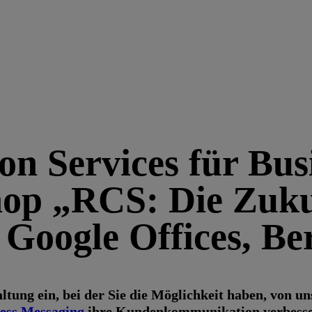
n Services für Bus
op „RCS: Die Zuku
Google Offices, Ber
altung ein, bei der Sie die Möglichkeit haben, von 
ess Messaging
ihre Kundenkommunikation verbesse