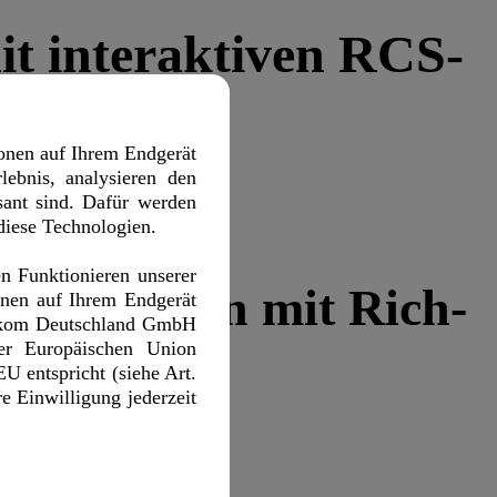
t interaktiven RCS-
onen auf Ihrem Endgerät
lebnis, analysieren den
sant sind. Dafür werden
 diese Technologien.
en Funktionieren unserer
munikation mit Rich-
ionen auf Ihrem Endgerät
lekom Deutschland GmbH
er Europäischen Union
U entspricht (siehe Art.
e Einwilligung jederzeit
em Unternehmen verändern kann.