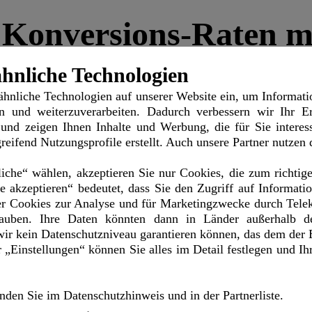
onversions-Raten mi
hnliche Technologien
ähnliche Technologien
auf unserer Website ein, um Informati
-mal höhere als bei SMS erzielen,
en und weiterzuverarbeiten. Dadurch verbessern wir Ihr Er
messung optimieren,
 ist,
 und zeigen Ihnen Inhalte und Werbung, die für Sie interes
-Kunden zu versenden und vorhandene Opt-in-Daten nutzen.
reifend Nutzungsprofile erstellt. Auch unsere Partner nutzen
iche“ wählen, akzeptieren Sie nur Cookies, die zum richtig
Ihre mobile Kundenkom
le akzeptieren“ bedeutet, dass Sie den Zugriff auf Informat
er Cookies zur Analyse und für Marketingzwecke durch Te
ces (RCS)
lauben. Ihre Daten könnten dann in Länder außerhalb d
ir kein Datenschutzniveau garantieren können, das dem der E
Einstellungen“ können Sie alles im Detail festlegen und Ihr
 Rich Communication Services (RCS) die Kundenkommunikation in Ihr
nden Sie im Datenschutzhinweis und in der Partnerliste.