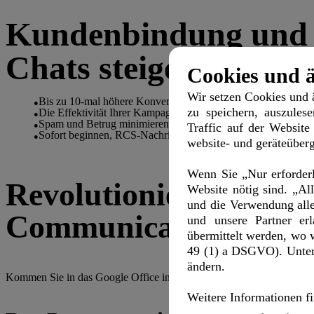
Kundenbindung und K
Chats steigern:
Cookies und ä
Wir setzen Cookies und 
Bis zu 10-mal höhere Konversions-Raten als bei E-Mail und 4
zu speichern, auszules
Die Effektivität Ihrer Kampagnen durch transparente Erfolgs
Spam und Betrug minimieren, da der RCS-Absender verifiziert
Traffic auf der Website
Sofort beginnen, RCS-Nachrichten an Ihre bestehenden SMS
website- und geräteüberg
Wenn Sie „Nur erforderl
Revolutionieren Sie 
Website nötig sind. „Al
und die Verwendung all
Communication-Servi
und unsere Partner er
übermittelt werden, wo w
49 (1) a DSGVO). Unter „
ändern.
Kommen Sie in das Google Office in Berlin und erfahren Sie, wie
Weitere Informationen fi